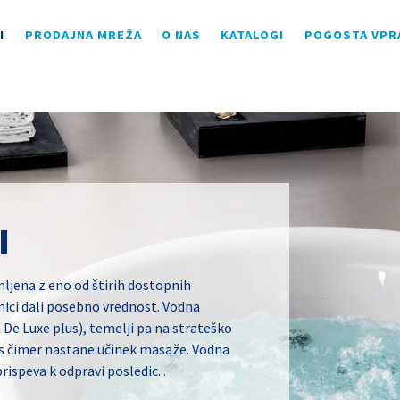
I
PRODAJNA MREŽA
O NAS
KATALOGI
POGOSTA VPR
I
mljena z eno od štirih dostopnih
nici dali posebno vrednost. Vodna
 De Luxe plus), temelji pa na strateško
, s čimer nastane učinek masaže. Vodna
speva k odpravi posledic...