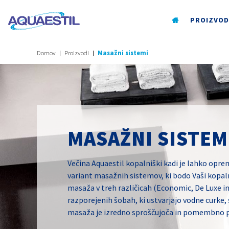
PROIZVOD
Domov
Proizvodi
Masažni sistemi
MASAŽNI SISTEM
Večina Aquaestil kopalniški kadi je lahko opre
variant masažnih sistemov, ki bodo Vaši kopal
masaža v treh različicah (Economic, De Luxe in
razporejenih šobah, ki ustvarjajo vodne curke
masaža je izredno sproščujoča in pomembno pri