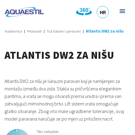
HR
DE
EN
SL
IT
Naslovnica
Proizvodi
Tuš kabine i paravani
Atlantis DW2 za nišu
ATLANTIS DW2 ZA NIŠU
Atlantis DW2 za nišu je luksuzni paravan koji je namijenjen za
montažu između dva zida. Stakla su pričvršćena elegantnim
pantima, a vrata se mogu otvarati prema unutra i prema van
zahvaljujući mimohodnoj brtvi. Lift sistem vrata omogućuje
glatko otvaranje. Zbog vrlo male ugradbene tolerancije, ovaj
model paravana naručuje se po mjeri uz priloženi nacrt.
*Bez nadoplate