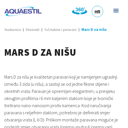
HR
DE
EN
SL
IT
Naslovnica
Proizvodi
Tuš kabine i paravani
Mars D za nišu
MARS D ZA NIŠU
Mars D za nišu je kvalitetan paravan koji je namijenjen ugradnji
između 3 zida (u nišu), a sastoji se od jedne fiksne stijene i
okretnih vrata. Paravan je opremljen elegantnim, u presjeku
okruglim profilima i 6 mm kaljenim staklom koje je tvornički
tretirano nano-nanosom protiv kamenca. Kod naručivanja
paravana s reljefnim staklom, potrebno je definirati smjer
otvaranja vrata (L ili D). Prilikom montaže paravana moguće je
podesiti smjer otvaranja vrata (prema unutra ili prema van).