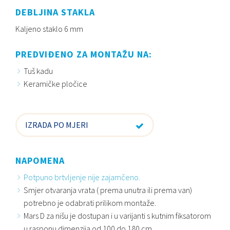
DEBLJINA STAKLA
Kaljeno staklo 6 mm
PREDVIĐENO ZA MONTAŽU NA:
Tuš kadu
Keramičke pločice
IZRADA PO MJERI
NAPOMENA
Potpuno brtvljenje nije zajamčeno.
Smjer otvaranja vrata ( prema unutra ili prema van)
potrebno je odabrati prilikom montaže.
Mars D za nišu je dostupan i u varijanti s kutnim fiksatorom
u rasponu dimenzija od 100 do 180 cm.