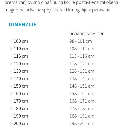
prema van) ovisno o načinu na koji je postavljena zakošena
magnetna brtva na spoju vrata i fiksnog dijela paravana.
DIMENZIJE
UGRADBENE MJERE
100 cm
98 - 101 cm
110 cm
108 - 111 cm
115 cm
113 - 116 cm
120 cm
118 - 121 cm
130 cm
128 - 131 cm
140 cm
138 - 141 cm
150 cm
148 - 151 cm
160 cm
158 - 161 cm
170 cm
168 - 171 cm
180 cm
178 - 181 cm
190 cm
188 - 191 cm
200 cm
198 - 201 cm