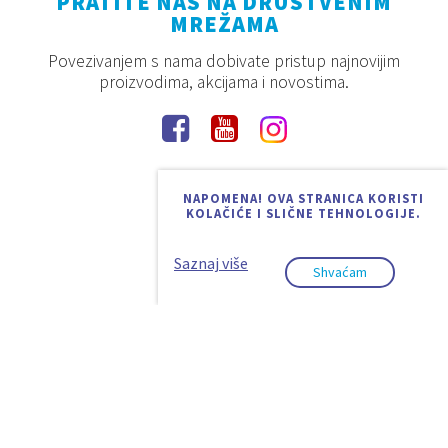
PRATITE NAS NA DRUŠTVENIM
MREŽAMA
Povezivanjem s nama dobivate pristup najnovijim
proizvodima, akcijama i novostima.
NAPOMENA! OVA STRANICA KORISTI
KOLAČIĆE I SLIČNE TEHNOLOGIJE.
Saznaj više
Shvaćam
2026. © Aquaestil Plus d.o.o.
Pravila privatnosti
Uvjeti korištenja