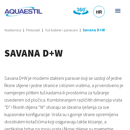
HR
DE
EN
SL
IT
Naslovnica
Proizvodi
Tuš kabine i paravani
Savana D+W
SAVANA D+W
Savana D+W je moderni stakleni paravan koji se sastoji of jedne
fiksne stijene i jedne stranice s kliznim vratima, a prvenstveno je
namijenjen plitkim tuš kadama ili prostorima za tuširanje
izvedenim od pločica. Kombiniranjem različitih dimenzija vrata
“D” i fiksnih stijena “W” stvaraju se idealna rješenja za sve
kupaonske konfiguracije. Vrata su s gornje strane opremljena
dvostrukim kotačićima koji osiguravaju lakše klizanje, a
vertikalne brtve na spoju vrata i fiksne stijene su magnetne.