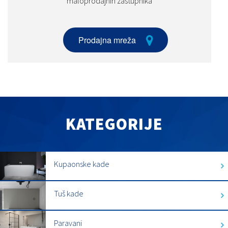
maloprodajnih zastupnika
Prodajna mreža
KATEGORIJE
Kupaonske kade
Tuš kade
Paravani