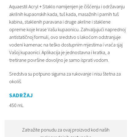
Aquaestil Acryl + Staklo namijenjen je čišćenju i održavanju
akrilnih kupaonskih kada, tuš kada, masažnih i parnih tuš
kabina, staklenih paravana i druge akrilne i staklene
opreme koje krase Vašu kupaonicu. Zahvaljujući naprednoj
antistatičnoj formuli, ovo sredstvo s lakoćom odstranjuje
vodeni kamenac na teško dostupnim mjestima i vraća sjaj
Vašoj kupaonici. Aplikacija je jednostavna i kratka, a
tretirane površine dovoljno je samo isprati vodom.
Sredstva su potpuno sigurna za rukovanje i nisu štetna za
okoliš.
SADRŽAJ
450 mL
Zatražite ponudu za ovaj proizvod kod naših