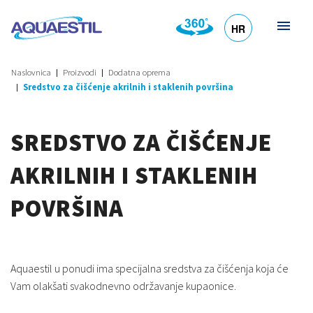
HR
DE
EN
SL
IT
Naslovnica
Proizvodi
Dodatna oprema
Sredstvo za čišćenje akrilnih i staklenih površina
SREDSTVO ZA ČIŠĆENJE
AKRILNIH I STAKLENIH
POVRŠINA
Aquaestil u ponudi ima specijalna sredstva za čišćenja koja će
Vam olakšati svakodnevno održavanje kupaonice.