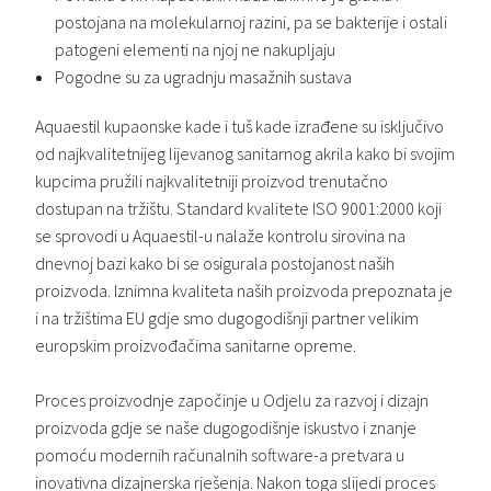
postojana na molekularnoj razini, pa se bakterije i ostali
patogeni elementi na njoj ne nakupljaju
Pogodne su za ugradnju masažnih sustava
Aquaestil kupaonske kade i tuš kade izrađene su isključivo
od najkvalitetnijeg lijevanog sanitarnog akrila kako bi svojim
kupcima pružili najkvalitetniji proizvod trenutačno
dostupan na tržištu. Standard kvalitete ISO 9001:2000 koji
se sprovodi u Aquaestil-u nalaže kontrolu sirovina na
dnevnoj bazi kako bi se osigurala postojanost naših
proizvoda. Iznimna kvaliteta naših proizvoda prepoznata je
i na tržištima EU gdje smo dugogodišnji partner velikim
europskim proizvođačima sanitarne opreme.
Proces proizvodnje započinje u Odjelu za razvoj i dizajn
proizvoda gdje se naše dugogodišnje iskustvo i znanje
pomoću modernih računalnih software-a pretvara u
inovativna dizajnerska rješenja. Nakon toga slijedi proces