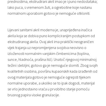
prednostima, ekstrudirani akril imao je i puno nedostataka;
lako puca, s vremenom žuti, a ogrebotine koje nastanu
normalnom uporabom gotovo je nemoguće otkloniti.
Lijevani sanitarni akril moderna je, unaprijeđena inačica
akrila koja se dobiva puno kompliciranijim postupkom od
ekstrudiranog akrila. Ovaj akril ima praktički neograničen
vijek trajanja uz nepromijenjena svojstva neovisno o
izloženosti normalnim vanjskim čimbenicima (toplina,
sunce, hladnoća, prašina itd.). Unatoč njegovoj minimalnoj
težini i debljini, gotovo ga je nemoguće slomiti. Zbog svojih
kvalitetnih osobina, površinu kupaonskih kada izrađenih od
ovog materijala gotovo je nemoguće ogrepsti tijekom
normalne uporabe, a ukoliko se to ipak dogodi, materijal
se vrlo jednostavno vraća u prvobitno stanje pomoću
brusnog papira visoke granulacije.