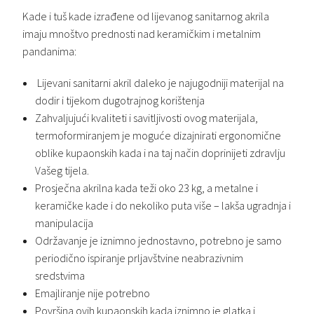
Kade i tuš kade izrađene od lijevanog sanitarnog akrila
imaju mnoštvo prednosti nad keramičkim i metalnim
pandanima:
Lijevani sanitarni akril daleko je najugodniji materijal na
dodir i tijekom dugotrajnog korištenja
Zahvaljujući kvaliteti i savitljivosti ovog materijala,
termoformiranjem je moguće dizajnirati ergonomične
oblike kupaonskih kada i na taj način doprinijeti zdravlju
Vašeg tijela.
Prosječna akrilna kada teži oko 23 kg, a metalne i
keramičke kade i do nekoliko puta više – lakša ugradnja i
manipulacija
Održavanje je iznimno jednostavno, potrebno je samo
periodično ispiranje prljavštvine neabrazivnim
sredstvima
Emajliranje nije potrebno
Površina ovih kupaonskih kada iznimno je glatka i