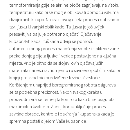
termoformiranja gdje se akrilne ploče zagrijavaju na visoku
temperaturu kako bi se mogle oblikovati pomoću vakuma i
dizajniranih kalupa. Na kraju ovog dijela procesa dobivamo
tzv. ljusku ili vanjski oblik kade. Ta ljuska je još uvijek
presavitljiva pa ju je potrebno ojačati. Ojačavanje
kupaonskih kada i tuš kada odvija se pomoću
automatiziranog procesa nanošenja smole i staklene vune
preko donjeg dijela ljuske i iverice postavljene na ključna
mjesta. Vrlo je bitno da se slojevi ovih ojačavajućih
materijala nanesu ravnomjerno i u savršenoj količini kako bi
krajnji proizvod bio predviđene težine i čvrstoće.
Korištenjem unaprijed isprogramiranog robota osigurava
se ta potrebna preciznost. Nakon svakog koraka u
proizvodnji vrši se temeljita kontrola kako bi se osigurala
maksimalna kvaliteta. Zadnji korak uključuje proces
završne obrade, kontrole i pakiranja i kupaonska kada je
spremna postati dijelom Vaše kupaonice!