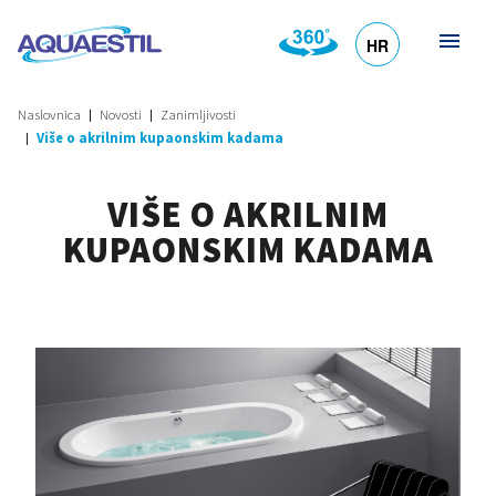
HR
DE
EN
SL
IT
Naslovnica
Novosti
Zanimljivosti
Više o akrilnim kupaonskim kadama
VIŠE O AKRILNIM
KUPAONSKIM KADAMA