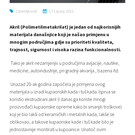
Zanimljivosti
17 Lipanj 2015
Akril (Polimetilmetakrilat) je jedan od najkorisnijih
materijala današnjice koji je našao primjenu u
mnogim područjima gdje su prioriteti kvaliteta,
trajnost, sigurnost i visoka razina funkcionalnosti.
Tako je akril nezamjenjiv u područjima avijacije, nautike,
medicine, autoindustrije, pri gradnji akvarija , bazena itd.
Unazad 20-ak godina započela je primjena ovog
materijala u izradi kupaonskih kada i tuš kada. Isprva se
koristio ekstrudirani akril (i danas ga koriste mnogi
proizvođači kupaonske opreme kako bi smanjili troškove)
koji je bio lakši od keramičkih i metalnih kada, lakše se
oblikovao, a takove kupaonske kade i tuš kade bilo je
jednostavnije montirati u kupoanice. Unatoč ovim